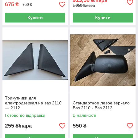
913,50
₴/пара
675
₴
750 ₴
1 050 ₴/пара
Купити
Купити
Трикутники для
електродзеркал на ваз 2110
Стандартное левое зеркало
— 2112
Ваз 2110 - Ваз 2112.
Готово до відправки
В наявності
255
550
₴/пара
₴