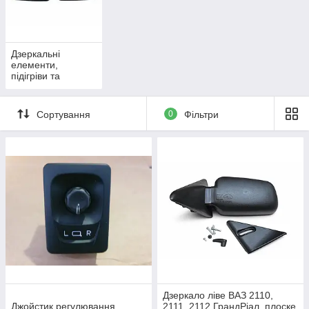
Дзеркальні
елементи,
підігріви та
комплектувальний
для бічних
дзеркал на ваз
Сортування
0
Фільтри
2110 — Ваз 2112
Дзеркало ліве ВАЗ 2110,
Джойстик регулювання
2111, 2112 ГрандРіал, плоске