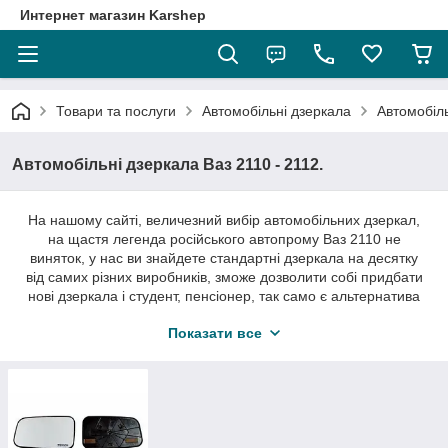
Интернет магазин Karshep
Товари та послуги
Автомобільні дзеркала
Автомобіль
Автомобільні дзеркала Ваз 2110 - 2112.
На нашому сайті, величезний вибір автомобільних дзеркал,
на щастя легенда російського автопрому Ваз 2110 не
виняток, у нас ви знайдете стандартні дзеркала на десятку
від самих різних виробників, зможе дозволити собі придбати
нові дзеркала і студент, пенсіонер, так само є альтернатива
стандартним бокових дзеркала на ваз 2110 під відомою
Показати все
маркою Політех і звичайно ж є дзеркала на Пріору, які теж
можна встановити на Ваз 2110.