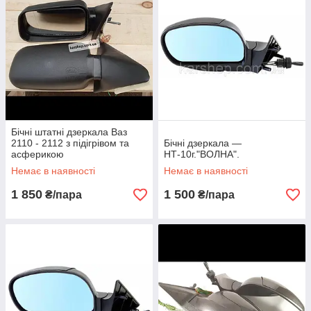
Бічні штатні дзеркала Ваз
2110 - 2112 з підігрівом та
Бічні дзеркала —
асферикою
НТ-10г."ВОЛНА".
Немає в наявності
Немає в наявності
1 850
1 500
₴/пара
₴/пара