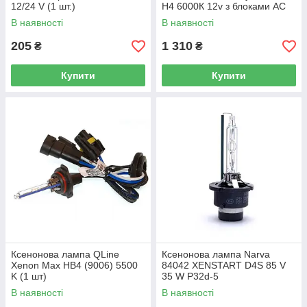
12/24 V (1 шт.)
H4 6000К 12v з блоками AC
В наявності
В наявності
205
1 310
₴
₴
Купити
Купити
Ксенонова лампа QLine
Ксенонова лампа Narva
Xenon Max HB4 (9006) 5500
84042 XENSTART D4S 85 V
K (1 шт)
35 W P32d-5
В наявності
В наявності