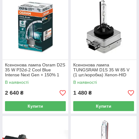
Ксенонова лампа Osram D2S
Ксенонова лампа
35 W P32d-2 Cool Blue
TUNGSRAM D1S 35 W 85 V
Intense Next Gen + 150% 1
(1 шт./коробка) Xenon-HID
лампа (66240CBN)
В наявності
В наявності
2 640
1 480
₴
₴
Купити
Купити