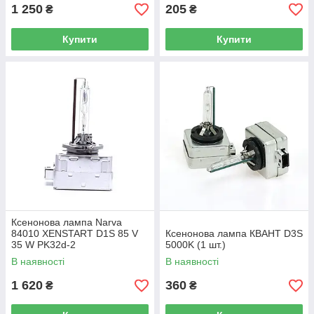
1 250
205
₴
₴
Купити
Купити
Ксенонова лампа Narva
84010 XENSTART D1S 85 V
Ксенонова лампа КВАНТ D3S
35 W PK32d-2
5000K (1 шт.)
В наявності
В наявності
1 620
360
₴
₴