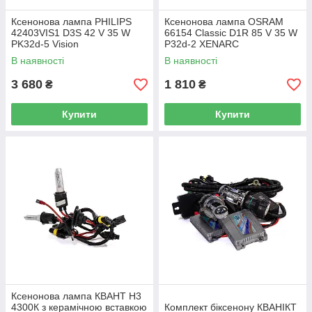
Ксенонова лампа PHILIPS
Ксенонова лампа OSRAM
42403VIS1 D3S 42 V 35 W
66154 Classic D1R 85 V 35 W
PK32d-5 Vision
P32d-2 XENARC
В наявності
В наявності
3 680
1 810
₴
₴
Купити
Купити
Ксенонова лампа КВАНТ H3
4300К з керамічною вставкою
Комплект біксенону КВАНІКТ