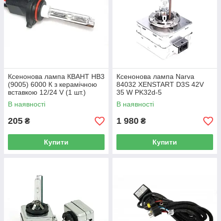
Ксенонова лампа КВАНТ HB3
Ксенонова лампа Narva
(9005) 6000 К з керамічною
84032 XENSTART D3S 42V
вставкою 12/24 V (1 шт.)
35 W PK32d-5
В наявності
В наявності
205
1 980
₴
₴
Купити
Купити