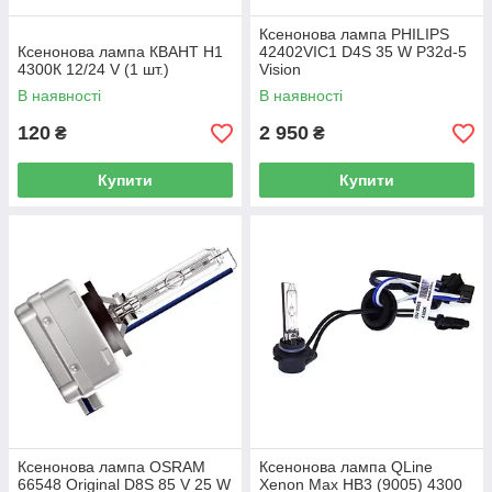
Ксенонова лампа PHILIPS
Ксенонова лампа КВАНТ H1
42402VIC1 D4S 35 W P32d-5
4300К 12/24 V (1 шт.)
Vision
В наявності
В наявності
120
2 950
₴
₴
Купити
Купити
Ксенонова лампа OSRAM
Ксенонова лампа QLine
66548 Original D8S 85 V 25 W
Xenon Max HB3 (9005) 4300