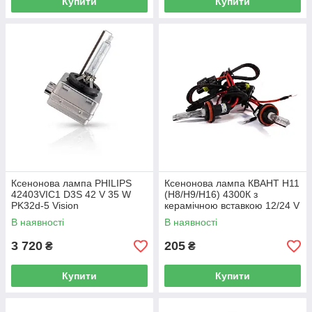
Купити
Купити
Ксенонова лампа PHILIPS
Ксенонова лампа КВАНТ H11
42403VIC1 D3S 42 V 35 W
(H8/H9/H16) 4300К з
PK32d-5 Vision
керамічною вставкою 12/24 V
(1 шт.)
В наявності
В наявності
3 720
205
₴
₴
Купити
Купити