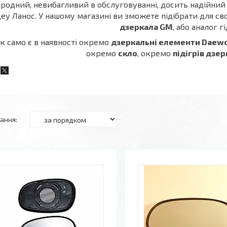
родний, невибагливий в обслуговуванні, досить надійний
еу Ланос. У нашому магазині ви зможете підібрати для с
дзеркала GM
, або аналог гі
к само є в наявності окремо
дзеркальні елементи Daewo
окремо
скло
, окремо
підігрів дзе