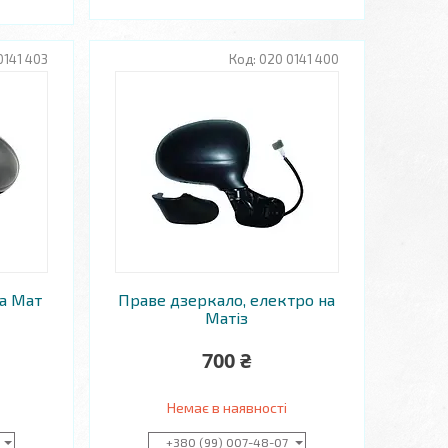
0141 403
020 0141 400
а Мат
Праве дзеркало, електро на
Матіз
700 ₴
Немає в наявності
+380 (99) 007-48-07