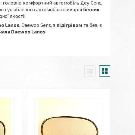
 і головне комфортний автомобіль Деу Сенс,
вого улюбленого автомобіля шикарні
бічних
дної якості!
o Lanos
, Daewoo Sens, з
підігрівом
та без, є
ркала
Daewoo Lanos