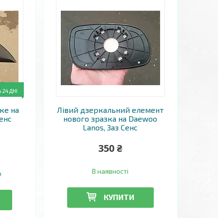
24 ДНІ
ке на
Лівий дзеркальний елемент
енс
нового зразка на Daewoo
Lanos, Заз Сенс
350 ₴
В наявності
и
КУПИТИ