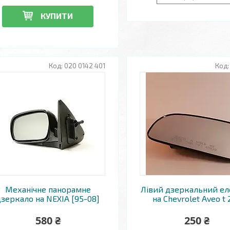
КУПИТИ
020 0142 401
Механічне панорамне
Лівий дзеркальний е
дзеркало на NEXIA [95-08]
на Chevrolet Aveo t 
580 ₴
250 ₴