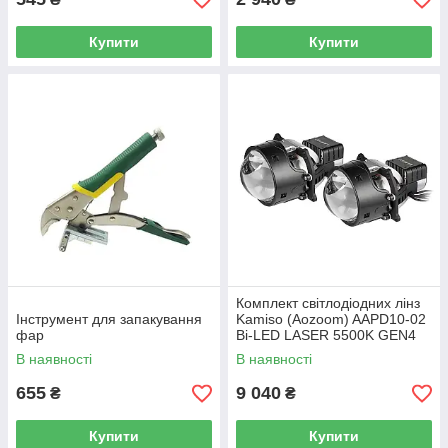
Купити
Купити
Комплект світлодіодних лінз
Інструмент для запакування
Kamiso (Aozoom) AAPD10-02
фар
Bi-LED LASER 5500K GEN4
51/69W
В наявності
В наявності
655
9 040
₴
₴
Купити
Купити