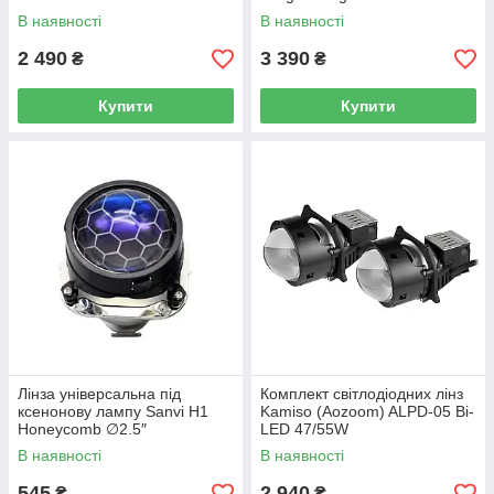
Classic
В наявності
В наявності
2 490
3 390
₴
₴
Купити
Купити
Лінза універсальна під
Комплект світлодіодних лінз
ксенонову лампу Sanvi H1
Kamiso (Aozoom) ALPD-05 Bi-
Honeycomb ∅2.5″
LED 47/55W
комплектується
В наявності
В наявності
перехідниками (1шт)
545
2 940
₴
₴