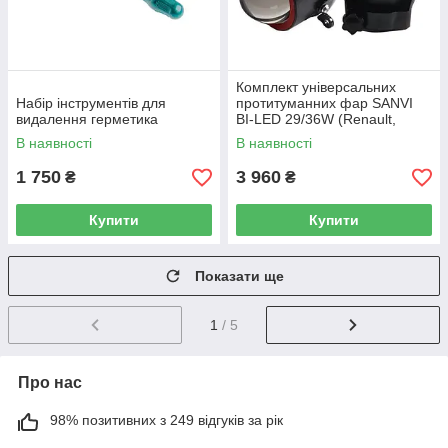
Комплект універсальних
Набір інструментів для
протитуманних фар SANVI
видалення герметика
BI-LED 29/36W (Renault,
Citroen, Ford, Mitsubishi,
В наявності
В наявності
Opel,
1 750
3 960
₴
₴
Купити
Купити
Показати ще
1
/ 5
Про нас
98% позитивних з 249 відгуків за рік