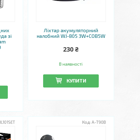
дних
Ліхтар акумуляторний
да зі
налобний WJ-805 3W+COB5W
ram
0
230 ₴
В наявності
КУПИТИ
BL101SET
А-T90B