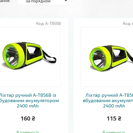
А-T856B
Ліхтар ручний A-T856B із
Ліхтар ручний A-T856
будованим акумулятором
вбудованим акумуля
2400 mAh
2400 mAh
160 ₴
115 ₴
В наявності
В наявності