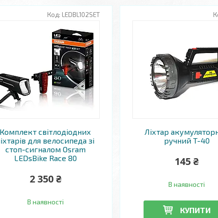
LEDBL102SET
Комплект світлодіодних
Ліхтар акумулятор
іхтарів для велосипеда зі
ручний T-40
стоп-сигналом Osram
LEDsBike Race 80
145 ₴
2 350 ₴
В наявності
В наявності
КУПИТИ