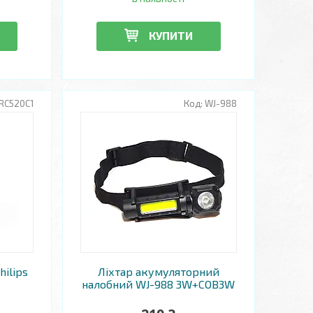
КУПИТИ
RC520C1
WJ-988
hilips
Ліхтар акумуляторний
налобний WJ-988 3W+COB3W