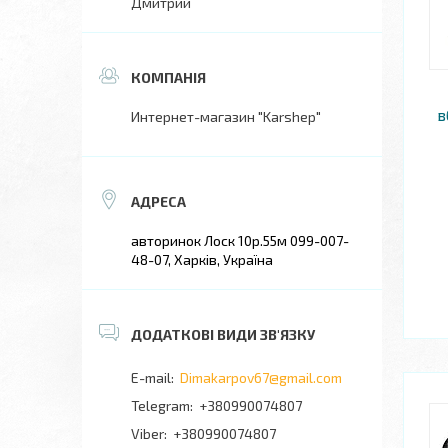
Дмитрий
в
Интернет-магазин "Karshep"
авторинок Лоск 10р.55м 099-007-
48-07, Харків, Україна
Dimakarpov67@gmail.com
+380990074807
+380990074807