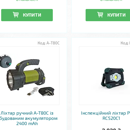
КУПИТИ
КУПИТИ
А-T80C
Ліхтар ручний A-T80C із
Інспекційний ліхтар P
будованим акумулятором
RC520C1
2400 mAh