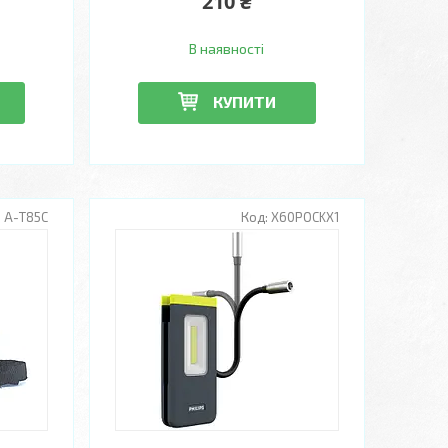
210 ₴
В наявності
КУПИТИ
А-T85C
X60POCKX1