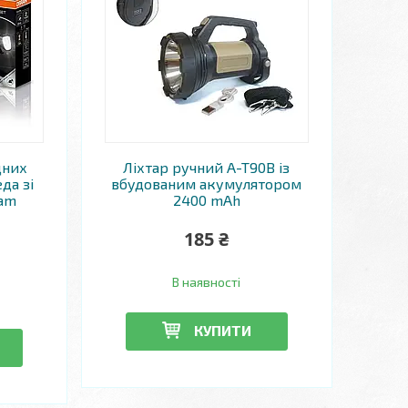
дних
Ліхтар ручний A-T90B із
да зі
вбудованим акумулятором
ram
2400 mAh
0
185 ₴
В наявності
КУПИТИ