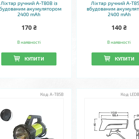
Ліхтар ручний A-T80B із
Ліхтар ручний A-T85
будованим акумулятором
вбудованим акумуля
2400 mAh
2400 mAh
170 ₴
140 ₴
В наявності
В наявності
КУПИТИ
КУПИТИ
А-T85B
LEDB