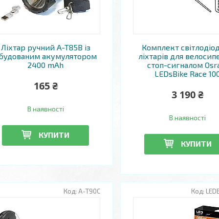
Ліхтар ручний A-T85B із
Комплект світлодіо
будованим акумулятором
ліхтарів для велосипе
2400 mAh
стоп-сигналом Os
LEDsBike Race 10
165 ₴
3 190 ₴
В наявності
В наявності
КУПИТИ
КУПИТИ
А-T90C
LED