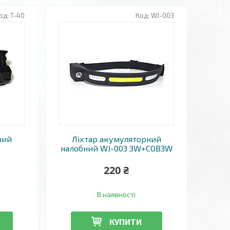
T-40
WJ-003
ний
Ліхтар акумуляторний
налобний WJ-003 3W+COB3W
220 ₴
В наявності
КУПИТИ