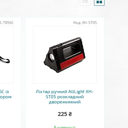
А-T856C
XH-ST05
C із
Ліхтар ручний AllLight XH-
тором
ST05 розкладний
дворежимний
225 ₴
В наявності