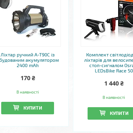
Ліхтар ручний A-T90C із
Комплект світлодіо
будованим акумулятором
ліхтарів для велосипе
2400 mAh
стоп-сигналом Os
LEDsBike Race 5
170 ₴
1 440 ₴
В наявності
В наявності
КУПИТИ
КУПИТИ