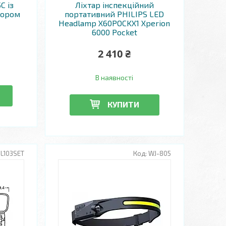
C із
Ліхтар інспекційний
тором
портативний PHILIPS LED
Headlamp X60POCKX1 Xperion
6000 Pocket
2 410 ₴
В наявності
КУПИТИ
L103SET
WJ-805