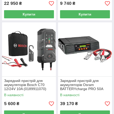
22 950
9 740
₴
₴
Купити
Купити
Зарядний пристрій для
Зарядний пристрій для
акумуляторів Bosch C70
акумуляторів Osram
12/24V 10A (0189911070)
BATTERYcharge PRO 50A
12/24V OSCP5024
В наявності
В наявності
5 600
39 170
₴
₴