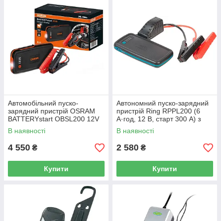
Автомобільний пуско-
Автономний пуско-зарядний
зарядний пристрій OSRAM
пристрій Ring RPPL200 (6
BATTERYstart OBSL200 12V
А·год, 12 В, старт 300 А) з
150A
USB (5 В/2,1 А)
В наявності
В наявності
4 550
2 580
₴
₴
Купити
Купити