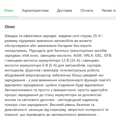
Опис
Характеристики
Доставка
Оплата
Умови п
Опис
Швидка та ефективна зарядка: завдяки силі струму 15 А і
режиму підтримки живлення автомобіля ви можете
обслуговувати або замінювати батарею без втрати
налаштувань. Підходить для багатьох транспортних засобів:
заряджає літій-іонні, свинцево-кислотні, AGM, VRLA, GEL, EFB
і свинцево-кислотні акумулятори 12 В (15 А) і свинцево-
кислотні акумулятори 6 В (5 А) для автомобілів, скутерів,
мотоциклів, фургонів і кемперів. Інтелектуальна робота:
вбудований мікропроцесор забезпечує більш швидкий час
заряджання - у разі вимкнення електроенергії функція пам'яті
відновлює заряджання, щойно з'єднання буде відновлено.
Автоматизовано та просто у використанні: просто адаптуйте
процес заряджання до стану акумулятора за допомогою
кнопки та світлового дисплея - світлодіодний індикатор
показує стан заряджання. Високий рівень безпеки та
довговічності: захищає від перегріву, зворотної полярності та
іскріння, що призводить до автоматичного вимкнення -