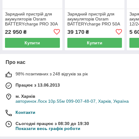
Зарядний пристрій для
Зарядний пристрій для
Заря
акумуляторів Osram
акумуляторів Osram
акум
BATTERYcharge PRO 30A
BATTERYcharge PRO 50A
12/2
12/24V OSCP3024
12/24V OSCP5024
22 950
39 170
5 6
₴
₴
Купити
Купити
Про нас
98% позитивних з 248 відгуків за рік
Працює з 13.06.2013
м. Харків
авторинок Лоск 10р.55м 099-007-48-07, Харків, Україна
Контакти
Сьогодні працює з 08:30 до 19:30
Показати весь графік роботи