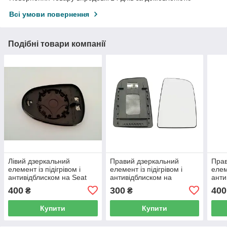
Всі умови повернення
Подібні товари компанії
Лівий дзеркальний
Правий дзеркальний
Прав
елемент із підігрівом і
елемент із підігрівом і
елем
антивідблиском на Seat
антивідблиском на
анти
Ibiza з 08 року.
Мерседес Спринтер з 06
Ibiz
400
300
400
₴
₴
року.
Купити
Купити