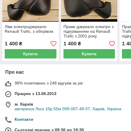
Ліве електродзеркало
Праве дзеркало електро з
Прав
Renault Trafic, з обігрівом.
підігріванням на Renault
Trafi
Trafic з 2001 року.
піді
елек
1 400
1 400
1 4
₴
₴
Купити
Купити
Про нас
98% позитивних з 248 відгуків за рік
Працює з 13.06.2013
м. Харків
авторинок Лоск 10р.55м 099-007-48-07, Харків, Україна
Контакти
Сьогодні працює з 09:30 до 19:30