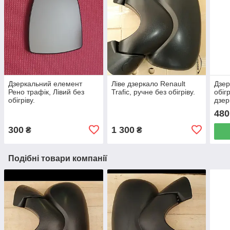
Дзеркальний елемент
Ліве дзеркало Renault
Дзер
Рено трафік, Лівий без
Trafic, ручне без обігріву.
обіг
обігріву.
дзер
480
300
1 300
₴
₴
Подібні товари компанії