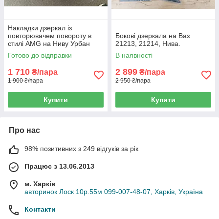
Накладки дзеркал із
повторювачем повороту в
Бокові дзеркала на Ваз
стилі AMG на Ниву Урбан
21213, 21214, Нива.
Готово до відправки
В наявності
1 710
2 899
₴/пара
₴/пара
1 900 ₴/пара
2 950 ₴/пара
Купити
Купити
Про нас
98% позитивних з 249 відгуків за рік
Працює з 13.06.2013
м. Харків
авторинок Лоск 10р.55м 099-007-48-07, Харків, Україна
Контакти