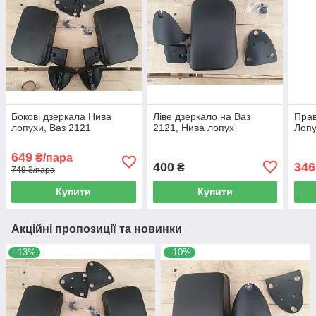
Бокові дзеркала Нива
Ліве дзеркало на Ваз
Прав
лопухи, Ваз 2121
2121, Нива лопух
Лопу
649
₴/пара
400
346
₴
749 ₴/пара
Купити
Купити
Акційні пропозиції та новинки
–13%
–10%