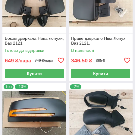
Бокові дзеркала Нива лопухи,
Праве дзеркало Ніва Лопух,
Ваз 2121
Ваз 2121.
Готово до відправки
В наявності
649
346,50
₴/пара
₴
749 ₴/пара
385 ₴
Купити
Купити
Топ
–10%
–2%