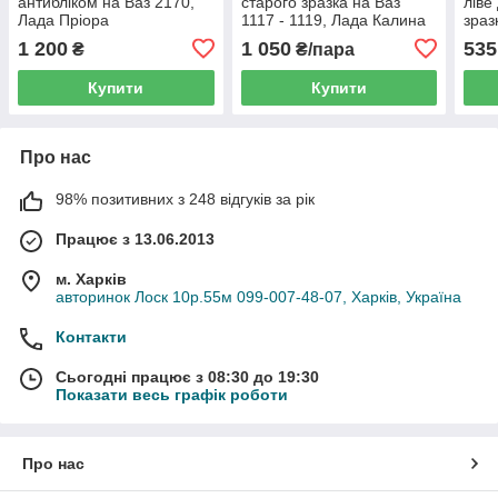
антибліком на Ваз 2170,
старого зразка на Ваз
ліве
Лада Пріора
1117 - 1119, Лада Калина
зраз
1 200
1 050
535
₴
₴/пара
Купити
Купити
Про нас
98% позитивних з 248 відгуків за рік
Працює з 13.06.2013
м. Харків
авторинок Лоск 10р.55м 099-007-48-07, Харків, Україна
Контакти
Сьогодні працює з 08:30 до 19:30
Показати весь графік роботи
Про нас