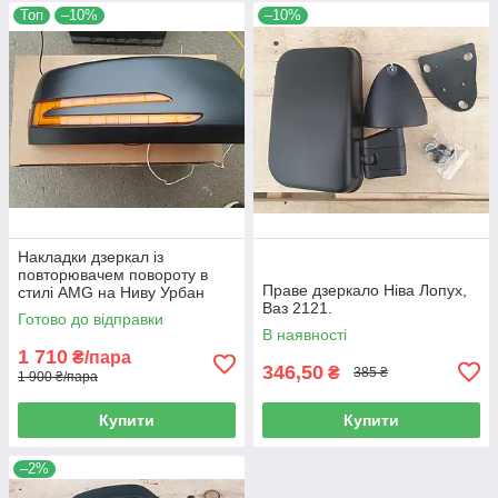
Топ
–10%
–10%
Накладки дзеркал із
повторювачем повороту в
Праве дзеркало Ніва Лопух,
стилі AMG на Ниву Урбан
Ваз 2121.
Готово до відправки
В наявності
1 710
₴/пара
346,50
₴
385 ₴
1 900 ₴/пара
Купити
Купити
–2%