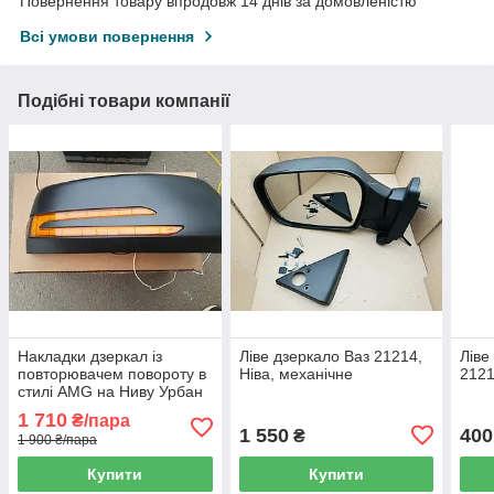
Повернення товару впродовж 14 днів за домовленістю
Всі умови повернення
Подібні товари компанії
Накладки дзеркал із
Ліве дзеркало Ваз 21214,
Ліве
повторювачем повороту в
Ніва, механічне
2121
стилі AMG на Ниву Урбан
1 710
₴/пара
1 550
400
₴
1 900 ₴/пара
Купити
Купити