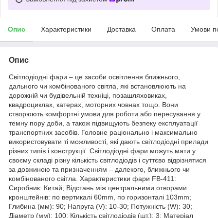
Опис
Характеристики
Доставка
Оплата
Умови п
Опис
Світлодіодні фари – це засоби освітлення ближнього,
дального чи комбінованого світла, які встановлюють на
дорожній чи будівельній техніці, позашляховиках,
квадроциклах, катерах, моторних човнах тощо. Вони
створюють комфортні умови для роботи або пересування у
темну пору доби, а також підвищують безпеку експлуатації
транспортних засобів. Головне раціонально і максимально
використовувати ті можливості, які дають світлодіодні прилади
різних типів і конструкції. Світлодіодні фари можуть мати у
своєму складі різну кількість світлодіодів і суттєво відрізнятися
за довжиною та призначенням – далекого, ближнього чи
комбінованого світла. Характеристики фари FB-411:
Сиробник: Китай; Відстань між центральними отворами
кронштейнів: по вертикалі 60mm, по горизонталі 103mm;
Глибина (мм): 90; Напруга (V): 10-30; Потужність (W): 30;
Діаметр (мм): 100; Кількість світлодіодів (шт.): 3; Матеріал