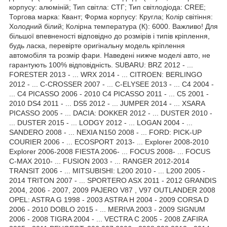
корпусу: алюміній; Тип світла: СТГ; Тип світлодіода: CREE;
Торгова марка: Квант; Форма корпусу: Кругла; Колір світіння:
Холодний білий; Колірна температура (К): 6000. Важливо! Для
більшої впевненості відповідно до розмірів і типів кріплення,
будь ласка, перевірте оригінальну модель кріплення
автомобіля та розмір фари. Наведені нижче моделі авто, не
гарантують 100% відповідність. SUBARU: BRZ 2012 - ...
FORESTER 2013 - ... WRX 2014 - ... CITROEN: BERLINGO
2012 - ... C-CROSSER 2007 - ... C-ELYSEE 2013 - ... C4 2004 -
... C4 PICASSO 2006 - 2010 C4 PICASSO 2011 - ... C5 2001 -
2010 DS4 2011 - ... DS5 2012 - ... JUMPER 2014 - ... XSARA
PICASSO 2005 - ... DACIA: DOKKER 2012 - ... DUSTER 2010 -
... DUSTER 2015 - ... LODGY 2012 - ... LOGAN 2004 - ...
SANDERO 2008 - ... NEXIA N150 2008 - ... FORD: PICK-UP
COURIER 2006 - ... ECOSPORT 2013- ... Explorer 2008-2010
Explorer 2006-2008 FIESTA 2006- ... FOCUS 2008- ... FOCUS
C-MAX 2010- ... FUSION 2003 - ... RANGER 2012-2014
TRANSIT 2006 - ... MITSUBISHI: L200 2010 - ... L200 2005 -
2014 TRITON 2007 - ... SPORTERO ASX 2011 - 2012 GRANDIS
2004, 2006 - 2007, 2009 PAJERO V87 , V97 OUTLANDER 2008
OPEL: ASTRA G 1998 - 2003 ASTRA H 2004 - 2009 CORSA D
2006 - 2010 DOBLO 2015 - ... MERIVA 2003 - 2009 SIGNUM
2006 - 2008 TIGRA 2004 - ... VECTRA C 2005 - 2008 ZAFIRA