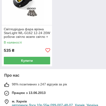
Світлодіодна фара врізна
StarLight WL-G162 12-24 20W
робоче світло жовте світло +
стробоскоп
В наявності
535
₴
Купити
Про нас
98% позитивних з 247 відгуків за рік
Працює з 13.06.2013
м. Харків
авторинок Лоск 10р.55м 099-007-48-07, Харків, Україна