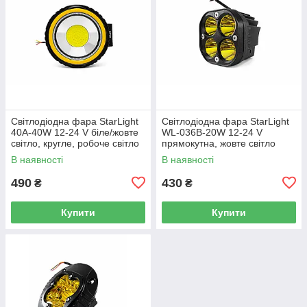
Світлодіодна фара StarLight
Світлодіодна фара StarLight
40A-40W 12-24 V біле/жовте
WL-036B-20W 12-24 V
світло, кругле, робоче світло
прямокутна, жовте світло
В наявності
В наявності
490
430
₴
₴
Купити
Купити