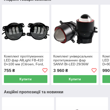
Комплект протітуманних
Комплект універсальних
Комп
LED фар AllLight FB-410
протитуманних фар
LED 
D=100 мм (Citroen, Ford,
SANVI BI-LED 29/36W
D=9
Mitsubishi, Opel, Peugeot,
(Renault, Citroen, Ford,
(Ren
755
3 960
990
₴
₴
Subaru)
Mitsubishi, Opel,
Mitsu
Купити
Купити
Акційні пропозиції та новинки