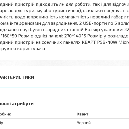
ядний пристрій підходить як для роботи, так і для відпо
ареєю для туризму або туристичної), оскільки поєднує в со
чкість водонепроникність компактність невеликі габари
ома інтерфейсами для заряджання: 2 USB-порти по 5 вольт
яджання ноутбуків і зарядних станцій Розмір упаковки: 3
*160*50 Розмір однієї панелі: 270*140*5 Розмір у розклад
ядний пристрій на сонячних панелях КВАРТ PSB-40W Micro
трукція користувача
РАКТЕРИСТИКИ
новні атрибути
обник
Квант
ір
Чорний