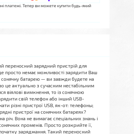
нні платежі. Тепер ви можете купити будь-який
ий переносний зарядний пристрій для
, де просто немає можливості зарядити Ваш
 сонячну батарею — ви завжди будете на
о це актуально з сучасним нестабільним
ся віялові вимкнення, то із сонячною
рядити свій телефон або інший USB-
ати різні пристрої USB, як-от: телефоны;
рядні пристрої на сонячних батареях?
а річ. Вона не вимагає спеціальних знань і
онячних променів. Просто розкрийте її,
 початку заряджання. Такий переносний