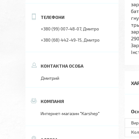
зар
бат
гну
трь
+380 (99) 007-48-07
Дмитро
зар
290
+380 (68) 442-49-15
Дмитро
Зар
Інс
Дмитрий
ХА
Ос
Интернет-магазин "Karshep"
Вир
Кол