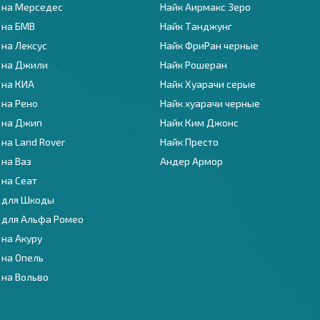
 на Мерседес
Найк Аирмакс Зеро
 на БМВ
Найк Танджунг
 на Лексус
Найк ФриРан черные
 на Джили
Найк Рошеран
 на КИА
Найк Хуарачи серые
 на Рено
Найк хуарачи черные
 на Джип
Найк Ким Джонс
на Land Rover
Найк Престо
 на Ваз
Андер Армор
 на Сеат
 для Шкоды
 для Альфа Ромео
 на Акуру
 на Опель
 на Вольво