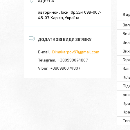
авторинок Лоск 10р.55м 099-007-
Ко
48-07, Харків, Україна
Ваг
Вих
Вих
Вих
Dimakarpov67@gmail.com
Гар
+380990074807
+380990074807
Защ
Кіл
Під
роз
Кра
Кра
Тип