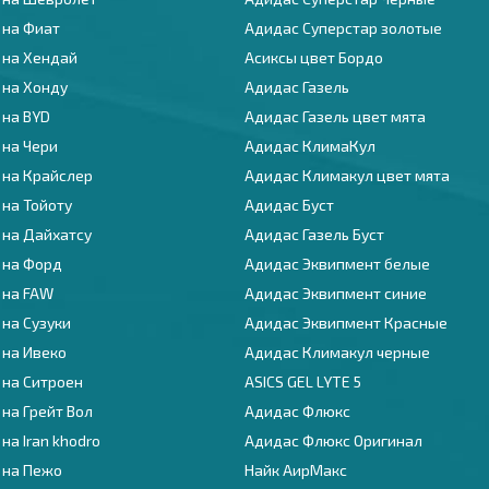
 на Фиат
Адидас Суперстар золотые
 на Хендай
Асиксы цвет Бордо
 на Хонду
Адидас Газель
 на BYD
Адидас Газель цвет мята
 на Чери
Адидас КлимаКул
 на Крайслер
Адидас Климакул цвет мята
 на Тойоту
Адидас Буст
 на Дайхатсу
Адидас Газель Буст
 на Форд
Адидас Эквипмент белые
 на FAW
Адидас Эквипмент синие
 на Сузуки
Адидас Эквипмент Красные
 на Ивеко
Адидас Климакул черные
 на Ситроен
ASICS GEL LYTE 5
на Грейт Вол
Адидас Флюкс
на Iran khodro
Адидас Флюкс Оригинал
 на Пежо
Найк АирМакс