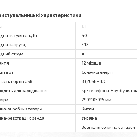
ристувальницькі характеристики
а
1.1
ідна потужність, Вт
40
ідна напруга,
5,18
ідний струм
4
антія
12 місяців
ита от
Сонячної енергії
ькість портів USB
3 (2USB+1DC)
ходить для заряджання
<p>телефони, Ноутбуки, пл
міри
290*1050*5 мм
їна-виробник товару
Китай
їна-реєстрації бренда
Україна
Зовнішня сонячна батарея