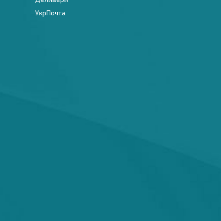
УкрПочта