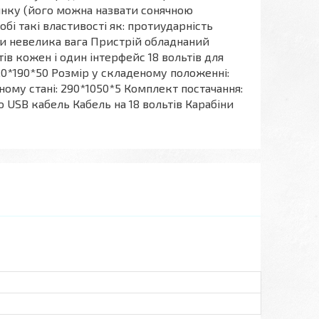
чинку (його можна назвати сонячною
бі такі властивості як: протиударність
ти невелика вага Пристрій обладнаний
ів кожен і один інтерфейс 18 вольтів для
20*190*50 Розмір у складеному положенні:
еному стані: 290*1050*5 Комплект постачання:
 USB кабель Кабель на 18 вольтів Карабіни