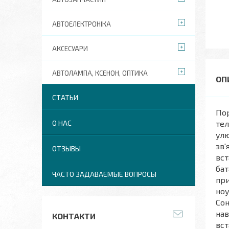
АВТОЕЛЕКТРОНІКА
АКСЕСУАРИ
АВТОЛАМПА, КСЕНОН, ОПТИКА
СТАТЬИ
Пор
О НАС
тел
улю
зв'
ОТЗЫВЫ
вст
бат
ЧАСТО ЗАДАВАЕМЫЕ ВОПРОСЫ
при
ноу
Сон
нав
КОНТАКТИ
вст