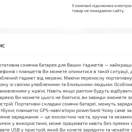
У компанії підключені електро
товар не покидаючи сайту.
тативна сонячна батарея для Ваших ґаджетів — найкращ
ефонів і планшетів Ви можете опинитися в такій ситуації
блений ґаджет від мережі. Маючи переносну портативну
язку зі своїми улюбленими та близькими людьми. Особлив
ановленням у країні. Навіть якщо раптом будуть відбувати
ареєю Ви можете цього не боятися, ви завжди зможете за
стрій. Портативні складані сонячні батареї, можуть зарядж
тбуки; планшети; GPS-навігатори powerbank Чому саме за
ячне заряджання — це екологічно чиста, зручна та незамінн
ичок у використанні, може працювати навіть без прямих с
авте USB у пристрій, який Ви хочете зарядити та чекайте