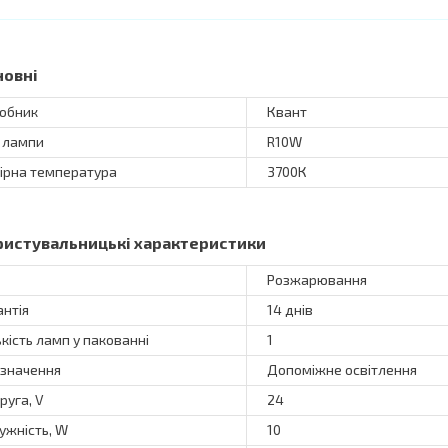
новні
обник
Квант
 лампи
R10W
ірна температура
3700К
ристувальницькі характеристики
Розжарювання
антія
14 днів
ькість ламп у пакованні
1
значення
Допоміжне освітлення
руга, V
24
ужність, W
10