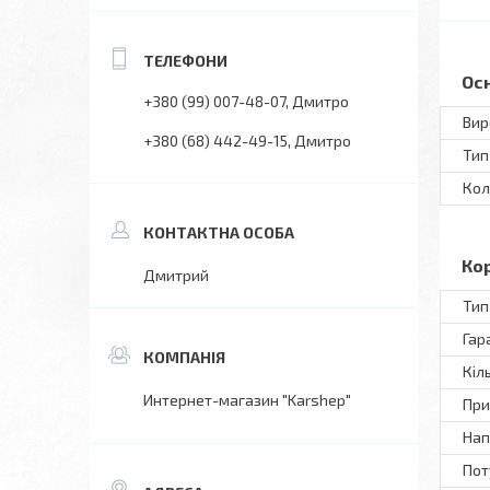
Ос
+380 (99) 007-48-07
Дмитро
Вир
+380 (68) 442-49-15
Дмитро
Тип
Кол
Ко
Дмитрий
Тип
Гар
Кіл
Интернет-магазин "Karshep"
При
Нап
Пот