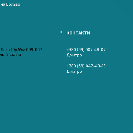
 на Вольво
Лоск 10р.55м 099-007-
+380 (99) 007-48-07
ів, Україна
Дмитро
+380 (68) 442-49-15
Дмитро