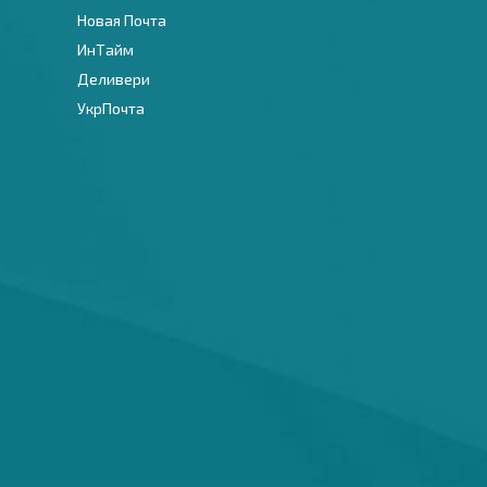
Новая Почта
ИнТайм
Деливери
УкрПочта