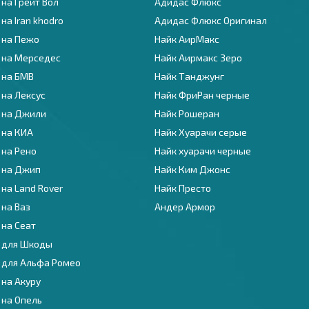
на Грейт Вол
Адидас Флюкс
на Iran khodro
Адидас Флюкс Оригинал
 на Пежо
Найк АирМакс
 на Мерседес
Найк Аирмакс Зеро
 на БМВ
Найк Танджунг
 на Лексус
Найк ФриРан черные
 на Джили
Найк Рошеран
 на КИА
Найк Хуарачи серые
 на Рено
Найк хуарачи черные
 на Джип
Найк Ким Джонс
на Land Rover
Найк Престо
 на Ваз
Андер Армор
 на Сеат
 для Шкоды
 для Альфа Ромео
 на Акуру
 на Опель