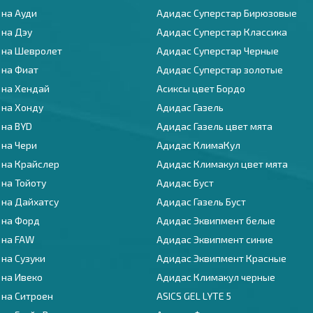
 на Ауди
Адидас Суперстар Бирюзовые
 на Дэу
Адидас Суперстар Классика
 на Шевролет
Адидас Суперстар Черные
 на Фиат
Адидас Суперстар золотые
 на Хендай
Асиксы цвет Бордо
 на Хонду
Адидас Газель
 на BYD
Адидас Газель цвет мята
 на Чери
Адидас КлимаКул
 на Крайслер
Адидас Климакул цвет мята
 на Тойоту
Адидас Буст
 на Дайхатсу
Адидас Газель Буст
 на Форд
Адидас Эквипмент белые
 на FAW
Адидас Эквипмент синие
 на Сузуки
Адидас Эквипмент Красные
 на Ивеко
Адидас Климакул черные
 на Ситроен
ASICS GEL LYTE 5