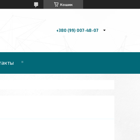
Кошик
+380 (99) 007-48-07
такты
S