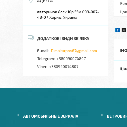
Кол
авторинок Лоск 10р.55м 099-007-
Цок
48-07, Харків, Україна
ІН
Dimakarpov67@gmail.com
+380990074807
+380990074807
Цін
АВТОМОБИЛЬНЫЕ ЗЕРКАЛА
ВЕТРОВИ