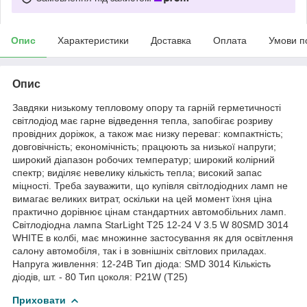
Опис
Характеристики
Доставка
Оплата
Умови п
Опис
Завдяки низькому тепловому опору та гарній герметичності
світлодіод має гарне відведення тепла, запобігає розриву
провідних доріжок, а також має низку переваг: компактність;
довговічність; економічність; працюють за низької напруги;
широкий діапазон робочих температур; широкий колірний
спектр; виділяє невелику кількість тепла; високий запас
міцності. Треба зауважити, що купівля світлодіодних ламп не
вимагає великих витрат, оскільки на цей момент їхня ціна
практично дорівнює цінам стандартних автомобільних ламп.
Світлодіодна лампа StarLight T25 12-24 V 3.5 W 80SMD 3014
WHITE в колбі, має множинне застосування як для освітлення
салону автомобіля, так і в зовнішніх світлових приладах.
Напруга живлення: 12-24В Тип діода: SMD 3014 Кількість
діодів, шт. - 80 Тип цоколя: P21W (T25)
Приховати