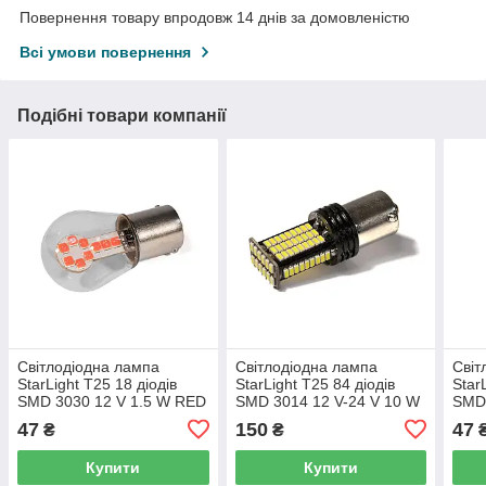
Повернення товару впродовж 14 днів за домовленістю
Всі умови повернення
Подібні товари компанії
Світлодіодна лампа
Світлодіодна лампа
Світ
StarLight T25 18 діодів
StarLight T25 84 діодів
Star
SMD 3030 12 V 1.5 W RED
SMD 3014 12 V-24 V 10 W
SMD 
у скляній колбі
WHITE
AMBE
47
150
47
₴
₴
Купити
Купити