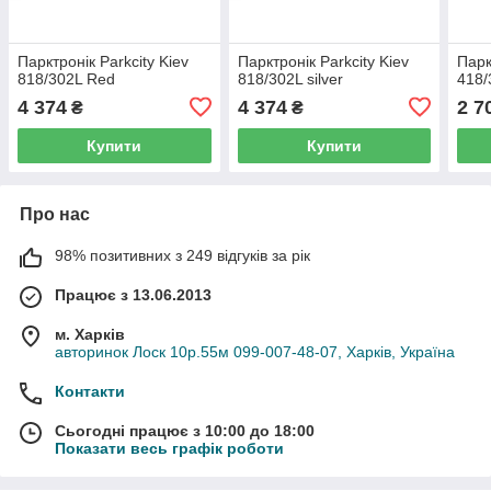
Парктронік Parkcity Kiev
Парктронік Parkcity Kiev
Парк
818/302L Red
818/302L silver
418/
4 374
4 374
2 7
₴
₴
Купити
Купити
Про нас
98% позитивних з 249 відгуків за рік
Працює з 13.06.2013
м. Харків
авторинок Лоск 10р.55м 099-007-48-07, Харків, Україна
Контакти
Сьогодні працює з 10:00 до 18:00
Показати весь графік роботи