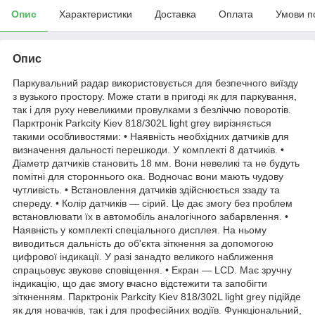
Опис
Характеристики
Доставка
Оплата
Умови п
Опис
Паркувальний радар використовується для безпечного виїзду
з вузького простору. Може стати в пригоді як для паркування,
так і для руху невеликими провулками з безліччю поворотів.
Парктронік Parkcity Kiev 818/302L light grey вирізняється
такими особливостями: • Наявність необхідних датчиків для
визначення дальності перешкоди. У комплекті 8 датчиків. •
Діаметр датчиків становить 18 мм. Вони невеликі та не будуть
помітні для стороннього ока. Водночас вони мають чудову
чутливість. • Встановлення датчиків здійснюється ззаду та
спереду. • Колір датчиків — сірий. Це дає змогу без проблем
встановлювати їх в автомобіль аналогічного забарвлення. •
Наявність у комплекті спеціального дисплея. На ньому
виводиться дальність до об'єкта зіткнення за допомогою
цифрової індикації. У разі занадто великого наближення
спрацьовує звукове сповіщення. • Екран — LCD. Має зручну
індикацію, що дає змогу вчасно відстежити та запобігти
зіткненням. Парктронік Parkcity Kiev 818/302L light grey підійде
як для новачків, так і для професійних водіїв. Функціональний,