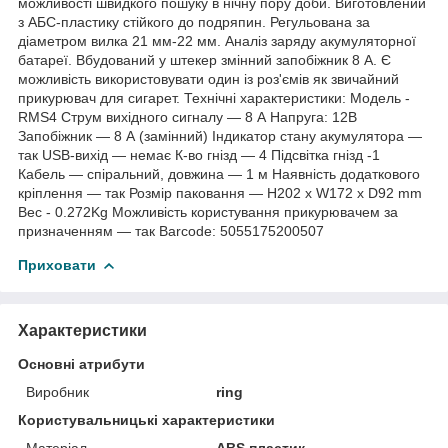
можливості швидкого пошуку в нічну пору доби. Виготовлений
з АБС-пластику стійкого до подряпин. Регульована за
діаметром вилка 21 мм-22 мм. Аналіз заряду акумуляторної
батареї. Вбудований у штекер змінний запобіжник 8 А. Є
можливість використовувати один із роз'ємів як звичайний
прикурювач для сигарет. Технічні характеристики: Модель -
RMS4 Струм вихідного сигналу — 8 А Напруга: 12В
Запобіжник — 8 А (замінний) Індикатор стану акумулятора —
так USB-вихід — немає К-во гнізд — 4 Підсвітка гнізд -1
Кабель — спіральний, довжина — 1 м Наявність додаткового
кріплення — так Розмір паковання — H202 x W172 x D92 mm
Вес - 0.272Kg Можливість користування прикурювачем за
призначенням — так Barcode: 5055175200507
Приховати
Характеристики
Основні атрибути
Виробник
ring
Користувальницькі характеристики
Матеріал
ABS пластик