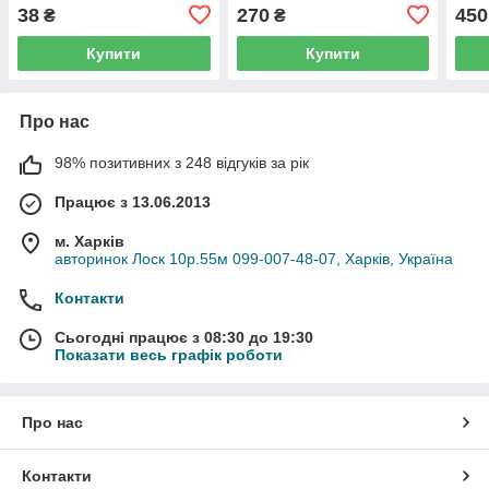
1/4NW (Black Base) Panel
38
270
450
₴
₴
Bulb
Купити
Купити
Про нас
98% позитивних з 248 відгуків за рік
Працює з 13.06.2013
м. Харків
авторинок Лоск 10р.55м 099-007-48-07, Харків, Україна
Контакти
Сьогодні працює з 08:30 до 19:30
Показати весь графік роботи
Про нас
Контакти