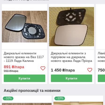
Дзеркальні елементи
Дзеркальні елементи з
Ліви
нового зразка на Ваз 1117
підігрівом на дзеркала
елем
- 1119 Лада Калина
нового зразка Лада Пріора
ново
2172
891
₴/пара
1 450
750
₴/пара
990 ₴/пара
Купити
Купити
Акційні пропозиції та новинки
–10%
–10%