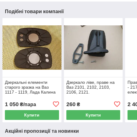
Подібні товари компанії
Дзеркальні елементи
Дзеркало ліве, праве на
Прав
старого зразка на Ваз
Ваз 2101, 2102, 2103,
- 21
1117 - 1119, Лада Калина
2106, 2121.
елек
1 050
260
2 4
₴/пара
₴
Купити
Купити
Акційні пропозиції та новинки