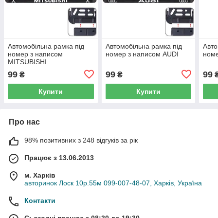
Автомобiльна рамка пiд
Автомобiльна рамка пiд
Авто
номер з написом
номер з написом AUDI
ном
MITSUBISHI
99
99
99
₴
₴
Купити
Купити
Про нас
98% позитивних з 248 відгуків за рік
Працює з 13.06.2013
м. Харків
авторинок Лоск 10р.55м 099-007-48-07, Харків, Україна
Контакти
Сьогодні працює з 08:30 до 19:30