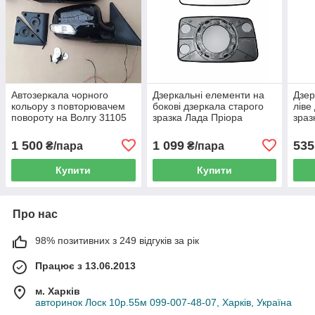
Автозеркала чорного
Дзеркальні елементи на
Дзер
кольору з повторювачем
бокові дзеркала старого
ліве
повороту на Волгу 31105
зразка Лада Пріора
зраз
1 500
1 099
535
₴/пара
₴/пара
Купити
Купити
Про нас
98% позитивних з 249 відгуків за рік
Працює з 13.06.2013
м. Харків
авторинок Лоск 10р.55м 099-007-48-07, Харків, Україна