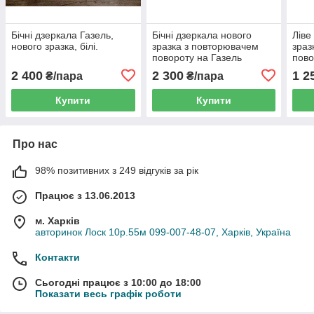
Бічні дзеркала Газель,
Бічні дзеркала нового
Ліве
нового зразка, білі.
зразка з повторювачем
зраз
повороту на Газель
пово
біли
2 400
2 300
1 2
₴/пара
₴/пара
Купити
Купити
Про нас
98% позитивних з 249 відгуків за рік
Працює з 13.06.2013
м. Харків
авторинок Лоск 10р.55м 099-007-48-07, Харків, Україна
Контакти
Сьогодні працює з 10:00 до 18:00
Показати весь графік роботи