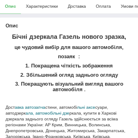
Опис
Характеристики
Доставка
Оплата
Умови п
Опис
Бічні дзеркала Газель нового зразка,
це чудовий вибір для вашого автомобіля,
позаяк :
1. Покращена чіткість зображення
2. Збільшений огляд заднього огляду
3. Покращують візуальний вигляд вашого
автомобіля .
Дост
авка автозапча
стини, автомобі
льні аксе
суари,
автодзерк
ала, автомобільні дзе
ркала, купити в Харкові
дзеркала заднього огляду Газель здійснюється за всіма
регіонами України: АР Крим, Винницька, Волинська,
Днепропетровська, Донецька, Житомирська, Закарпатська,
Запоріжська, Івано-Франковська, Київська, Київська,